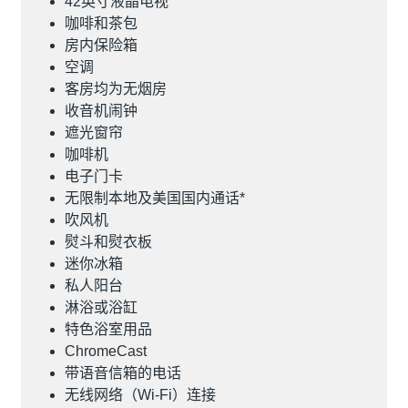
42英寸液晶电视
咖啡和茶包
房内保险箱
空调
客房均为无烟房
收音机闹钟
遮光窗帘
咖啡机
电子门卡
无限制本地及美国国内通话*
吹风机
熨斗和熨衣板
迷你冰箱
私人阳台
淋浴或浴缸
特色浴室用品
ChromeCast
带语音信箱的电话
无线网络（Wi-Fi）连接