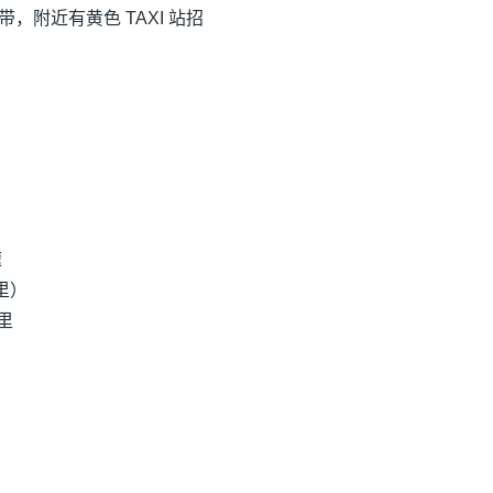
，附近有黄色 TAXI 站招
速
英里）
英里