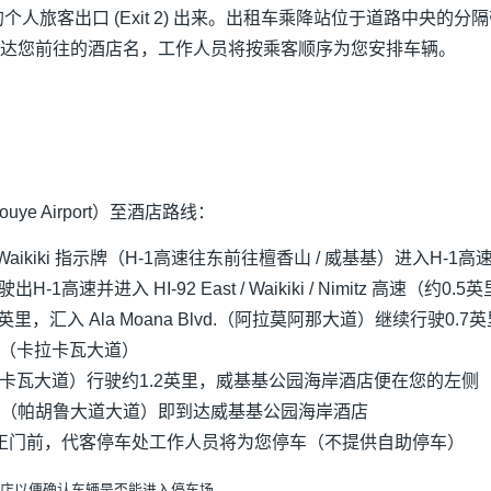
人旅客出口 (Exit 2) 出来。出租车乘降站位于道路中央的分隔带
达您前往的酒店名，工作人员将按乘客顺序为您安排车辆。
ouye Airport）至酒店路线：
ulu / Waikiki 指示牌（H-1高速往东前往檀香山 / 威基基）进入H-1高
1高速并进入 HI-92 East / Waikiki / Nimitz 高速（约0.5
.9英里，汇入 Ala Moana Blvd.（阿拉莫阿那大道）继续行驶0.7
Ave（卡拉卡瓦大道）
ve（卡拉卡瓦大道）行驶约1.2英里，威基基公园海岸酒店便在您的左侧
u Ave（帕胡鲁大道大道）即到达威基基公园海岸酒店
正门前，代客停车处工作人员将为您停车（不提供自助停车）
店以便确认车辆是否能进入停车场。