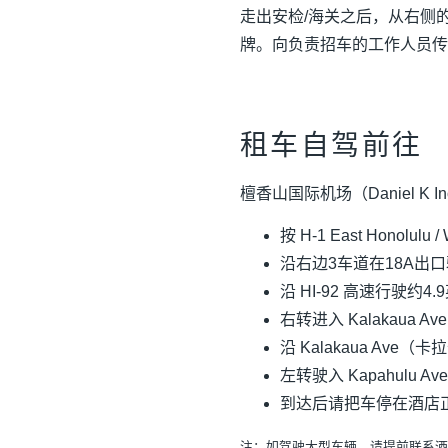
走出安检/海关之后，从右侧的个
牌。向负责招车的工作人员传
租车自驾前往
檀香山国际机场（Daniel K In
按 H-1 East Honol
沿右边3车道在18A出口驶出H-
沿 HI-92 高速行驶约4
右转进入 Kalakaua 
沿 Kalakaua A
左转驶入 Kapahul
到达后请把车停在酒店
注：如驾驶大型车辆，请提前联系酒